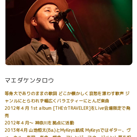
マエダケンタロウ
等身大でありのままの歌詞 どこか懐かしく哀愁を漂わす歌声 ジ
ャンルにとらわれず幅広くバラエティーにとんだ楽曲
2012年４月 1st album [THE☆TRAVELER]をLive会場限定で発
売
2012年４月〜 神奈川を拠点に活動
2013年4月 山地恒太(Ba.)とMyKeys結成 MyKeysではギター、ヴ