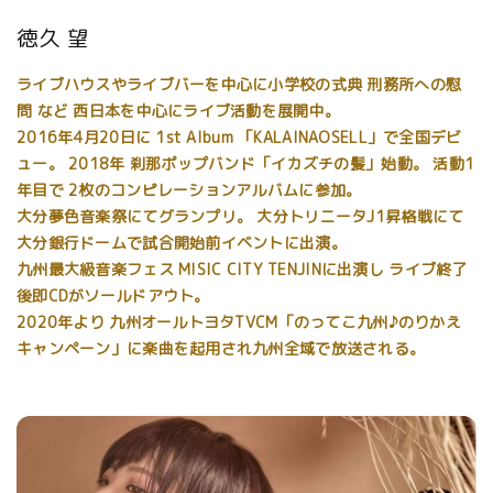
徳久 望
ライブハウスやライブバーを中心に小学校の式典 刑務所への慰
問 など 西日本を中心にライブ活動を展開中。
2016年4月20日に 1st Album 「KALAINAOSELL」で全国デビ
ュー。 2018年 刹那ポップバンド「イカズチの髪」始動。 活動1
年目で 2枚のコンピレーションアルバムに参加。
大分夢色音楽祭にてグランプリ。 大分トリニータJ1昇格戦にて
大分銀行ドームで試合開始前イベントに出演。
九州最大級音楽フェス MISIC CITY TENJINに出演し ライブ終了
後即CDがソールドアウト。
2020年より 九州オールトヨタTVCM「のってこ九州♪のりかえ
キャンペーン」に楽曲を起用され九州全域で放送される。