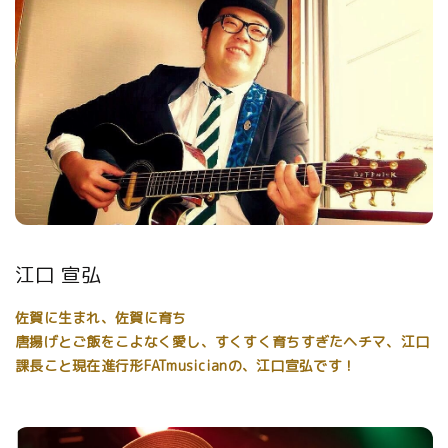
江口 宣弘
佐賀に生まれ、佐賀に育ち
唐揚げとご飯をこよなく愛し、すくすく育ちすぎたヘチマ、江口
課長こと現在進行形FATmusicianの、江口宣弘です！