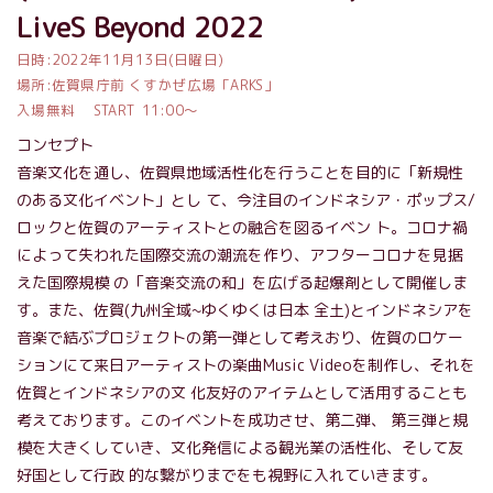
LiveS Beyond 2022
日時:2022年11月13日(日曜日)
場所:佐賀県庁前 くすかぜ広場「ARKS」
入場無料 START 11:00〜
コンセプト
音楽文化を通し、佐賀県地域活性化を行うことを目的に「新規性
のある文化イベント」とし て、今注目のインドネシア・ポップス/
ロックと佐賀のアーティストとの融合を図るイベン ト。コロナ禍
によって失われた国際交流の潮流を作り、アフターコロナを見据
えた国際規模 の「音楽交流の和」を広げる起爆剤として開催しま
す。また、佐賀(九州全域~ゆくゆくは日本 全土)とインドネシアを
音楽で結ぶプロジェクトの第一弾として考えおり、佐賀のロケー
ションにて来日アーティストの楽曲Music Videoを制作し、それを
佐賀とインドネシアの文 化友好のアイテムとして活用することも
考えております。このイベントを成功させ、第二弾、 第三弾と規
模を大きくしていき、文化発信による観光業の活性化、そして友
好国として行政 的な繋がりまでをも視野に入れていきます。