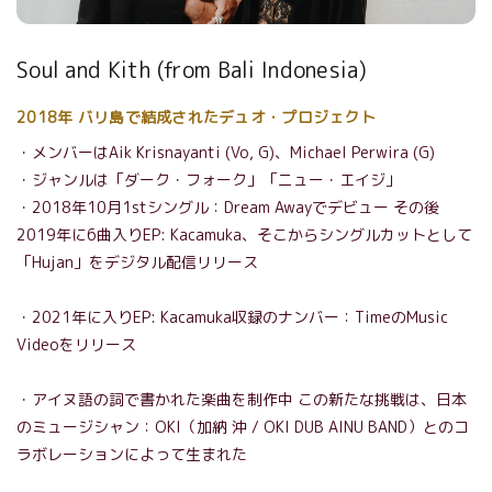
Soul and Kith
(from Bali Indonesia)
2018
年 バリ島で結成されたデュオ・プロジェクト
・メンバーは
Aik Krisnayanti (Vo, G)
、
Michael Perwira (G)
・ジャンルは「ダーク・フォーク」「ニュー・エイジ」
・
2018
年
10
月
1st
シングル：
Dream Away
でデビュー
その後
2019
年に
6
曲入り
EP: Kacamuka
、そこからシングルカットとして
「
Hujan
」をデジタル配信リリース
・
2021
年に入り
EP: Kacamuka
収録のナンバー：
Time
の
Music
Video
をリリース
・アイヌ語の詞で書かれた楽曲を制作中
この新たな挑戦は、日本
のミュージシャン：
OKI
（加納 沖
/ OKI DUB AINU BAND
）とのコ
ラボレーションによって生まれた