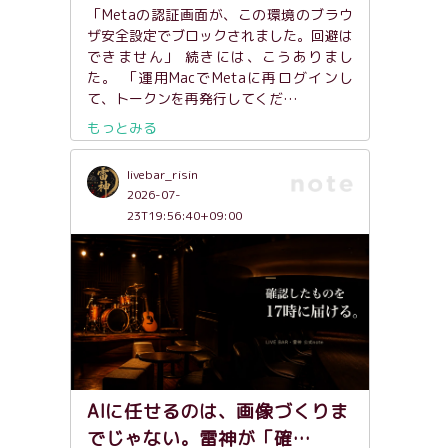
「Metaの認証画面が、この環境のブラウ
ザ安全設定でブロックされました。回避は
できません」 続きには、こうありまし
た。 「運用MacでMetaに再ログインし
て、トークンを再発行してくだ…
もっとみる
livebar_risin
2026-07-
23T19:56:40+09:00
AIに任せるのは、画像づくりま
でじゃない。雷神が「確…